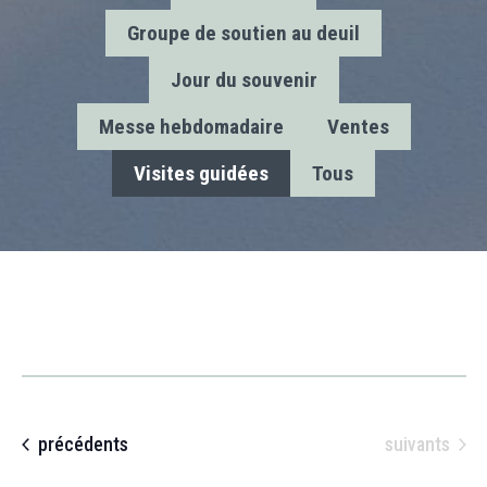
Groupe de soutien au deuil
Jour du souvenir
Messe hebdomadaire
Ventes
Visites guidées
Tous
Évènements
Évènements
précédents
suivants