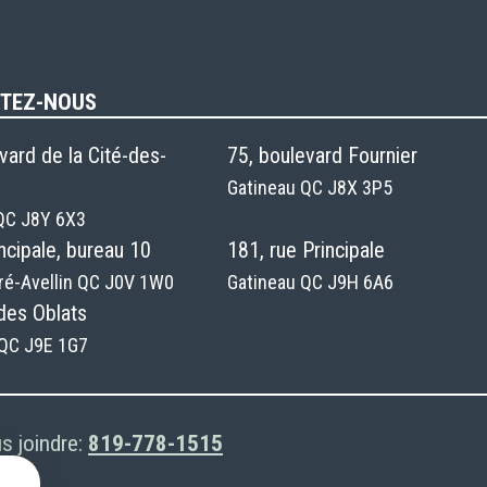
TEZ-NOUS
vard de la Cité-des-
75, boulevard Fournier
Gatineau QC J8X 3P5
QC J8Y 6X3
incipale, bureau 10
181, rue Principale
ré-Avellin QC J0V 1W0
Gatineau QC J9H 6A6
des Oblats
QC J9E 1G7
s joindre:
819-778-1515