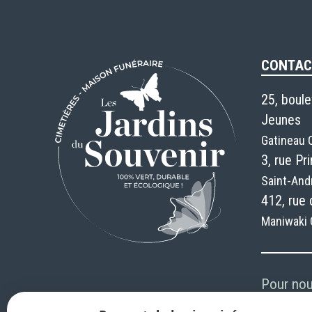
CONTAC
25, boule
Jeunes
Gatineau 
3, rue Pr
Saint-And
412, rue 
Maniwaki 
Pour nou